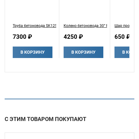
Труба бетоновода SK125 (5,5') L=1000mm сталь ST52
Колено бетоновода 30° R275 SK125
Шар промыво
7300 ₽
4250 ₽
650 ₽
В КОРЗИНУ
В КОРЗИНУ
В КОРЗ
С ЭТИМ ТОВАРОМ ПОКУПАЮТ