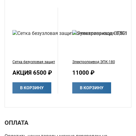
Сетка безузловая защитно-улавливающая 3,50х6
Электропривод ЭПК-1800 (220 В)
С
АКЦИЯ 6500 ₽
11000 ₽
4
В КОРЗИНУ
В КОРЗИНУ
ОПЛАТА