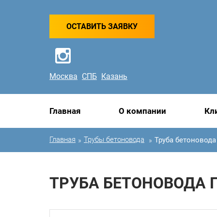
ОСТАВИТЬ ЗАЯВКУ
Москва
СПБ
Казань
Главная
О компании
Кл
Главная
Трубы бетоновода
Труба бетоновода
»
»
ТРУБА БЕТОНОВОДА П