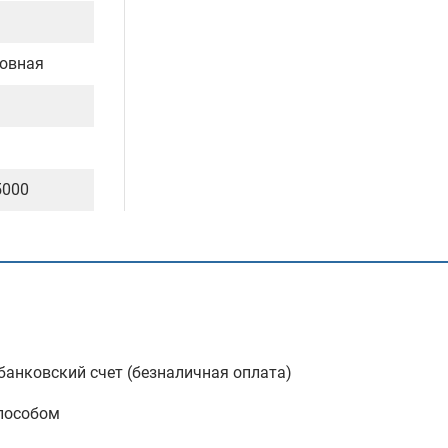
овная
5000
анковский счет (безналичная оплата)
пособом